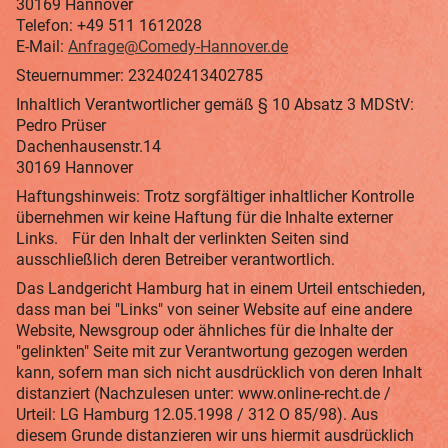
30169 Hannover
Telefon: +49 511 1612028
E-Mail:
Anfrage@Comedy-Hannover.de
Steuernummer: 232402413402785
Inhaltlich Verantwortlicher gemäß § 10 Absatz 3 MDStV:
Pedro Prüser
Dachenhausenstr.14
30169 Hannover
Haftungshinweis: Trotz sorgfältiger inhaltlicher Kontrolle
übernehmen wir keine Haftung für die Inhalte externer
Links. Für den Inhalt der verlinkten Seiten sind
ausschließlich deren Betreiber verantwortlich.
Das Landgericht Hamburg hat in einem Urteil entschieden,
dass man bei "Links" von seiner Website auf eine andere
Website, Newsgroup oder ähnliches für die Inhalte der
"gelinkten" Seite mit zur Verantwortung gezogen werden
kann, sofern man sich nicht ausdrücklich von deren Inhalt
distanziert (Nachzulesen unter: www.online-recht.de /
Urteil: LG Hamburg 12.05.1998 / 312 O 85/98). Aus
diesem Grunde distanzieren wir uns hiermit ausdrücklich