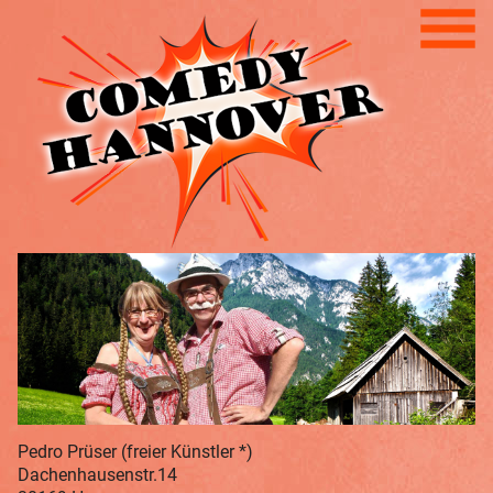
Pedro Prüser (freier Künstler *)
Dachenhausenstr.14